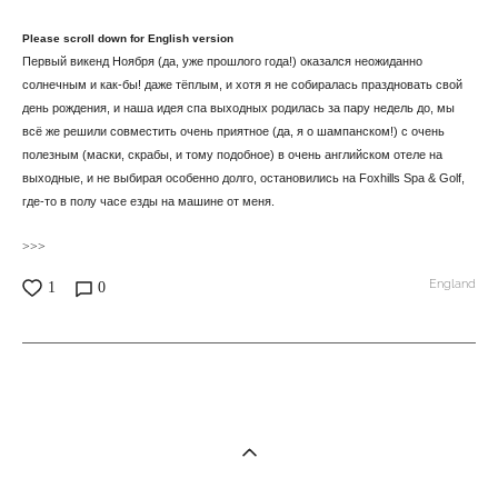
Please scroll down for English version
Первый викенд Ноября (да, уже прошлого года!) оказался неожиданно
солнечным и как-бы! даже тёплым, и хотя я не собиралась праздновать свой
день рождения, и наша идея спа выходных родилась за пару недель до, мы
всё же решили совместить очень приятное (да, я о шампанском!) с очень
полезным (маски, скрабы, и тому подобное) в очень английском отеле на
выходные, и не выбирая особенно долго, остановились на Foxhills Spa & Golf,
где-то в полу часе езды на машине от меня.
>>>
England
1
0