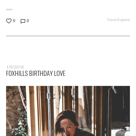
>>>
Travel,
England
0
0
1/9/2018
FOXHILLS BIRTHDAY LOVE