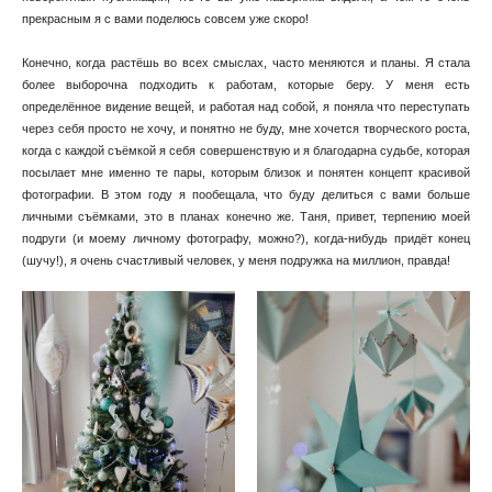
прекрасным я с вами поделюсь совсем уже скоро!
Конечно, когда растёшь во всех смыслах, часто меняются и планы. Я стала
более выборочна подходить к работам, которые беру. У меня есть
определённое видение вещей, и работая над собой, я поняла что переступать
через себя просто не хочу, и понятно не буду, мне хочется творческого роста,
когда с каждой съёмкой я себя совершенствую и я благодарна судьбе, которая
посылает мне именно те пары, которым близок и понятен концепт красивой
фотографии. В этом году я пообещала, что буду делиться с вами больше
личными съёмками, это в планах конечно же. Таня, привет, терпению моей
подруги (и моему личному фотографу, можно?), когда-нибудь придёт конец
(шучу!), я очень счастливый человек, у меня подружка на миллион, правда!