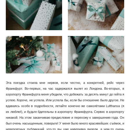
Эта поездка стоила мне нервов, если честно, а конкретней, рейс через
Франкфурт. Во-первых, на час задержался вылет из Лондона. Во-вторых, в
аэропорту Франкфурта меня убедили, что добежать за десять минут до гейта я
успею. Короче, не успела. Или успела бы, если бы отношение было другое. Не
вдаваясь особо в подробности, летайте конечно же самолётами Lufthansa (я
их люблю!), и будьте бдительны в аэропорту Франкфурта. Сервис в аэропорту
никакой. На этом заканчиваю предисловие и перехожу к завершению года. Он
был очень насыщенным, поверьте! У меня было много красивейших съёмок, и
невероятных публикаций, что-то вы уже наверняка видели, а чем-то очень