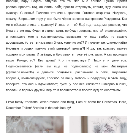
Вообще, пару недель отпуска это то, что мне сейчас нужно. Время
распланировать год, обновить сайт, просто отдохнуть, кстати, жду снега как
никогда. Снежный Таллинн это очень красиво. Готовая открытка. Надеюсь,
покажу. В прошлом году у нас было чёрно-золотое настроение Рождества. Как
же я обожаю снимать красоту! И знаете, что? Ещё год назад мы решили, что
ёлка в этом году будет в стиле.. хотя, не буду говорить, листайте фотографии,
и напишите мне в комментариях, вызывает ли наш выбор ту самую
ассоциацию (ответ в названии блога, конечно же)? И почему так сложно найти
ёлочные игрушки именно этой цветовой гаммы?! И да, так красиво пакует
подарки моя мама. И звёзды, и бриллианты тоже её рук дело. А как проходит
ваше Рождество? Кто дома? Кто путешествует? Пишите и делитесь.
Подписывайтесь (если вы ещё не подписались) на мой Инстаграм
(@masha.unwerth) и давайте общаться, расскажите о себе, задавайте
вопросы, комментируйте, спасибо за вашу любовь и поддержку в этом году,
поверьте, это очень вдохновляет, пусть у вас всё сложится шикарно в 2019,
побольше верных друзей, верьте в волшебство и просто будьте счастливы!
I love family traditions, which means one thing, I am at home for Christmas. Hello,
December Tallinn! Breathe in the cold beauty!