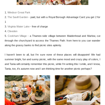
1.
Windsor Great Park
2.
The Savill Garden
- paid, but with a Royal Borough Advantage Card you get 2 for
1
3.
Virginia Water Lake
- free of charge
4.
Cliveden
5.
Cookham Village
- a Thames-side village between Maidenhead and Marlow, cut
through the churchyard to access the Thames Path: from here to you can wander
along the grassy banks to find picnic sites aplenty.
I haven't been to all, but I'm sure none of these places will disappoint! We had
summer bright, fun and sunny picnic, with the same mood and crazy play of colors, I
and Tania will certainly remember this picnic, while I'm writing this I smile, and I know,
Tania, too, it's autumn now and I am thinking time for another picnic perhaps?