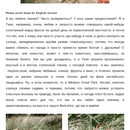
Please scroll down for English version
А вы любите пикник? Часто выбираетесь? У кого какие предпочтения? Я и
Таня, например, очень любим и запросто можем совершить какой-нибудь
спонтанный марш-бросок на целый день по пересечённой местности, в почти
что лес, или к озеру, или просто упасть где-нибудь в поле, и долго смотреть на
солнце, преждевременно врубив режим <перезагрузка>, потому что иногда
важно сбежать из города и просто провести время болтая с друзьями! О
мелочах, или новостях, может о чём-то помечтать, расслабившись, за
бокалом белого. Как вы уже догадались, я и Таня решили организовать
вкусный и в мечтах солнечный пикник, с погодой повезло и мы занялись
..творчеством, набрали любимых снеков, фрукты и вино, и отлично провели
один из ранних июньских и очень тёплых дней на фоне английского
ландшафта. Ну, а если конкретно, то в Windsor Great Park. Англия, конечно
хороша своими садами, и парками, потому что запросто можно устроить
классную вылазку на природу, было бы желание, и погода плиз! Кстати, кидаю
внизу список мест для тех, кто как и мы любит идею пикника, я
ориентировалась на места в округе Berkshire, где мы и живём!