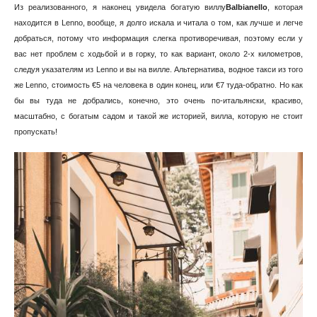
Из реализованного, я наконец увидела богатую виллу
Balbianello
, которая
находится в Lenno, вообще, я долго искала и читала о том, как лучше и легче
добраться, потому что информация слегка противоречивая, поэтому если у
вас нет проблем с ходьбой и в горку, то как вариант, около 2-х километров,
следуя указателям из Lenno и вы на вилле. Альтернатива, водное такси из того
же Lenno, стоимость €5 на человека в один конец, или €7 туда-обратно. Но как
бы вы туда не добрались, конечно, это очень по-итальянски, красиво,
масштабно, с богатым садом и такой же историей, вилла, которую не стоит
пропускать!