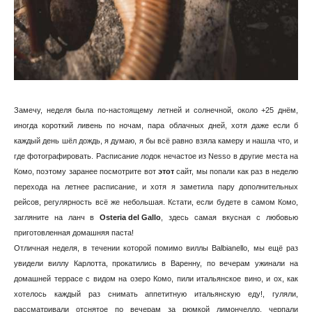
Замечу, неделя была по-настоящему летней и солнечной, около +25 днём,
иногда короткий ливень по ночам, пара облачных дней, хотя даже если б
каждый день шёл дождь, я думаю, я бы всё равно взяла камеру и нашла что, и
где фотографировать. Расписание лодок нечастое из Nesso в другие места на
Комо, поэтому заранее посмотрите вот
этот
сайт, мы попали как раз в неделю
перехода на летнее расписание, и хотя я заметила пару дополнительных
рейсов, регулярность всё же небольшая. Кстати, если будете в самом Комо,
загляните на ланч в
Osteria del Gallo
, здесь самая вкусная с любовью
приготовленная домашняя паста!
Отличная неделя, в течении которой помимо виллы Balbianello, мы ещё раз
увидели виллу Карлотта, прокатились в Варенну, по вечерам ужинали на
домашней террасе с видом на озеро Комо, пили итальянское вино, и ох, как
хотелось каждый раз снимать аппетитную итальянскую еду!, гуляли,
рассматривали отснятое по вечерам за рюмкой лимончелло, черпали