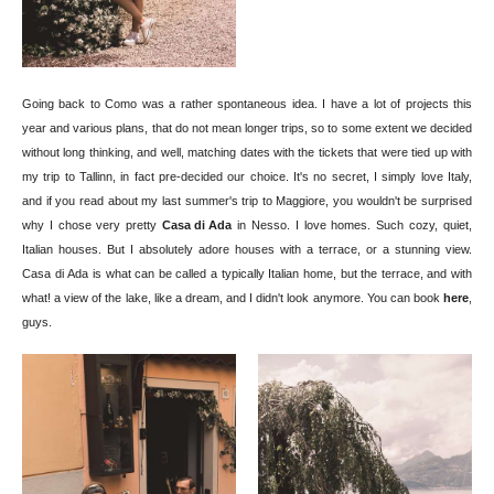
Going back to Como was a rather spontaneous idea. I have a lot of projects this
year and various plans, that do not mean longer trips, so to some extent we decided
without long thinking, and well, matching dates with the tickets that were tied up with
my trip to Tallinn, in fact pre-decided our choice. It's no secret, I simply love Italy,
and if you read about my last summer's trip to Maggiore, you wouldn't be surprised
why I chose very pretty
Casa di Ada
in Nesso. I love homes. Such cozy, quiet,
Italian houses. But I absolutely adore houses with a terrace, or a stunning view.
Casa di Ada is what can be called a typically Italian home, but the terrace, and with
what! a view of the lake, like a dream, and I didn't look anymore. You can book
here
,
guys.