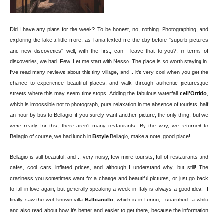
Did I have any plans for the week? To be honest, no, nothing. Photographing, and
exploring the lake a little more, as Tania texted me the day before "superb pictures
and new discoveries" well, with the first, can I leave that to you?, in terms of
discoveries, we had. Few. Let me start with Nesso. The place is so worth staying in.
I've read many reviews about this tiny village, and .. it's very cool when you get the
chance to experience beautiful places, and walk through authentic picturesque
streets where this may seem time stops. Adding the fabulous waterfall
dell'Orrido
,
which is impossible not to photograph, pure relaxation in the absence of tourists, half
an hour by bus to Bellagio, if you surely want another picture, the only thing, but we
were ready for this, there aren't many restaurants. By the way, we returned to
Bellagio of course, we had lunch in
Bstyle
Bellagio, make a note, good place!
Bellagio is still beautiful, and .. very noisy, few more tourists, full of restaurants and
cafes, cool cars, inflated prices, and although I understand why, but still! The
craziness you sometimes want for a change and beautiful pictures, or just go back
to fall in love again, but generally speaking a week in Italy is always a good idea! I
finally saw the well-known villa
Balbianello
, which is in Lenno, I searched a while
and also read about how it's better and easier to get there, because the information