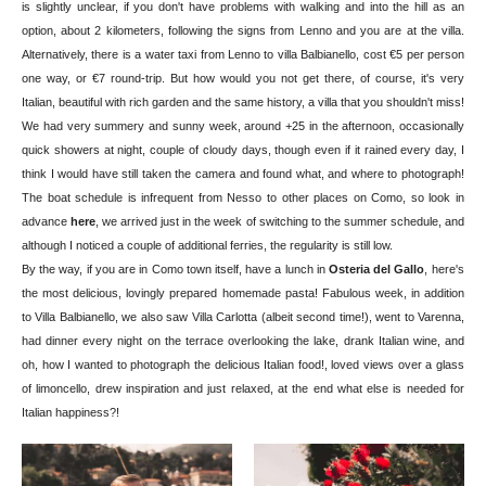
is slightly unclear, if you don't have problems with walking and into the hill as an
option, about 2 kilometers, following the signs from Lenno and you are at the villa.
Alternatively, there is a water taxi from Lenno to villa Balbianello, cost €5 per person
one way, or €7 round-trip. But how would you not get there, of course, it's very
Italian, beautiful with rich garden and the same history, a villa that you shouldn't miss!
We had very summery and sunny week, around +25 in the afternoon, occasionally
quick showers at night, couple of cloudy days, though even if it rained every day, I
think I would have still taken the camera and found what, and where to photograph!
The boat schedule is infrequent from Nesso to other places on Como, so look in
advance
here
, we arrived just in the week of switching to the summer schedule, and
although I noticed a couple of additional ferries, the regularity is still low.
By the way, if you are in Como town itself, have a lunch in
Osteria del Gallo
, here's
the most delicious, lovingly prepared homemade pasta! Fabulous week, in addition
to Villa Balbianello, we also saw Villa Carlotta (albeit second time!), went to Varenna,
had dinner every night on the terrace overlooking the lake, drank Italian wine, and
oh, how I wanted to photograph the delicious Italian food!, loved views over a glass
of limoncello, drew inspiration and just relaxed, at the end what else is needed for
Italian happiness?!