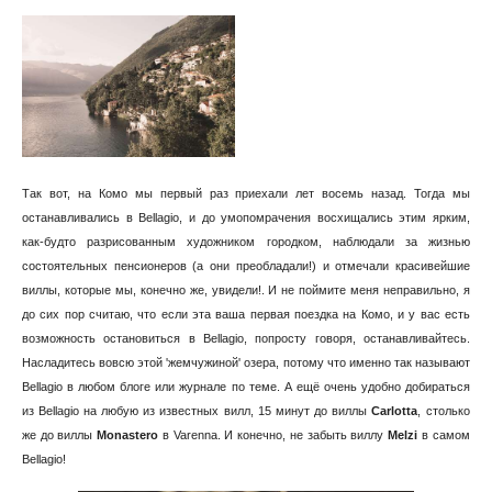
Так вот, на Комо мы первый раз приехали лет восемь назад. Тогда мы
останавливались в Bellagio, и до умопомрачения восхищались этим ярким,
как-будто разрисованным художником городком, наблюдали за жизнью
состоятельных пенсионеров (а они преобладали!) и отмечали красивейшие
виллы, которые мы, конечно же, увидели!. И не поймите меня неправильно, я
до сих пор считаю, что если эта ваша первая поездка на Комо, и у вас есть
возможность остановиться в Bellagio, попросту говоря, останавливайтесь.
Насладитесь вовсю этой 'жемчужиной' озера, потому что именно так называют
Bellagio в любом блоге или журнале по теме. А ещё очень удобно добираться
из Bellagio на любую из известных вилл, 15 минут до виллы
Carlotta
, столько
же до виллы
Monastero
в Varenna. И конечно, не забыть виллу
Melzi
в самом
Bellagio!