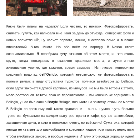
Какие были планы на неделю? Если честно, то никаких. Фотографировать,
снимать, гулять, как написала мне Таня за день до отъезда, 'суперских фото и
новых впечатлений', ну насчёт первого, можно, я оставлю вам?, а в плане
впечатлений, было. Много. Но обо всём по порядку. В Nesso стоит
останавливаться. Я перебрала кучу отзывов об этом месте, и.. это очень
круто, когда попадаешь в сказочно красивые места, и аутентичные
живописные улочки, где кажется, время замирает. Из плюсов, невероятно
красивый водопад
dell'Orrido
, который невозможно не фотографировать,
полный релакс в виду отсутствия туристов, полчаса автобусом до Bellagio,
если вдруг захочется другой картинки, из минусов, но мы были готовы к этому,
мало ресторанов. Кстати, пока не переключилась, мы конечно же вернулись в
Bellagio, у нас был ланч в
Bstyle
Bellagio, возьмите на заметку, отличное место!
В Bellagio по-прежнему всё также красиво, и .. очень шумно, чуть больше
туристов, буквально на каждом шагу рестораны и кафе, крутые автомобили,
завышенные цены, и хотя я понимаю почему, но всё же но! Суматоха, которой
иногда не хватает для разнообразия и красивых кадров, или просто вернуться
чтобы влюбиться заново, а вообще неделя в Италии это всегда хорошая идея!