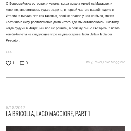
О Борромейских островах я узнала, когда искала жильё на Маджоре, и
конечно, мне хотелось туда съездить, в первой части о нашей неделе в
Италии, я писала, что как таковых, особых планов у нас не было, может
частично в силу расположения дома и того, где мы остановились. Поэтому,
когда будучи в Интре, мы всё же решили, а почему бы не съездить, я взяла
комби-билеты на следующее утро на два острова, Isola Bella и Isola dei
Pescatori.
>>>
Italy,
Travel,
Lake Maggiore
1
0
6/18/2017
LA BRICOLLA, LAGO MAGGIORE, PART 1